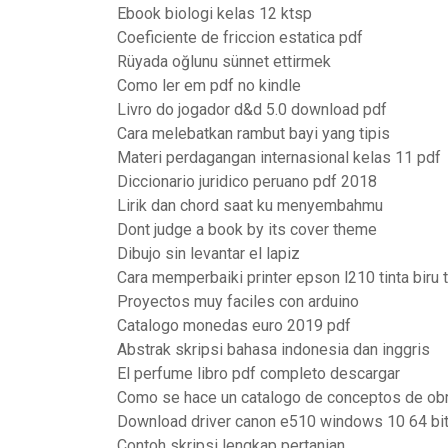
Ebook biologi kelas 12 ktsp
Coeficiente de friccion estatica pdf
Rüyada oğlunu sünnet ettirmek
Como ler em pdf no kindle
Livro do jogador d&d 5.0 download pdf
Cara melebatkan rambut bayi yang tipis
Materi perdagangan internasional kelas 11 pdf
Diccionario juridico peruano pdf 2018
Lirik dan chord saat ku menyembahmu
Dont judge a book by its cover theme
Dibujo sin levantar el lapiz
Cara memperbaiki printer epson l210 tinta biru t
Proyectos muy faciles con arduino
Catalogo monedas euro 2019 pdf
Abstrak skripsi bahasa indonesia dan inggris
El perfume libro pdf completo descargar
Como se hace un catalogo de conceptos de ob
Download driver canon e510 windows 10 64 bi
Contoh skripsi lengkap pertanian