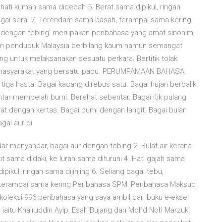
, hati kuman sama dicecah 5. Berat sama dipikul, ringan
bagai serai 7. Terendam sama basah, terampai sama kering
r dengan tebing' merupakan peribahasa yang amat sinonim
un penduduk Malaysia berbilang kaum namun semangat
 untuk melaksanakan sesuatu perkara. Bertitik tolak
lah masyarakat yang bersatu padu. PERUMPAMAAN BAHASA
 tiga hasta. Bagai kacang direbus satu. Bagai hujan berbalik
lintar membelah bumi. Berehat sebentar. Bagai itik pulang
at dengan kertas. Bagai bumi dengan langit. Bagai bulan
gai aur di
menyandar, bagai aur dengan tebing 2. Bulat air kerana
t sama didaki, ke lurah sama dituruni 4. Hati gajah sama
ikul, ringan sama dijinjing 6. Seliang bagai tebu,
terampai sama kering Peribahasa SPM: Peribahasa Maksud
oleksi 996 peribahasa yang saya ambil dari buku e-eksel
 iaitu Khairuddin Ayip, Esah Bujang dan Mohd Noh Marzuki