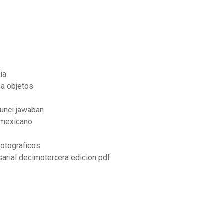
ia
 a objetos
kunci jawaban
o mexicano
fotograficos
arial decimotercera edicion pdf