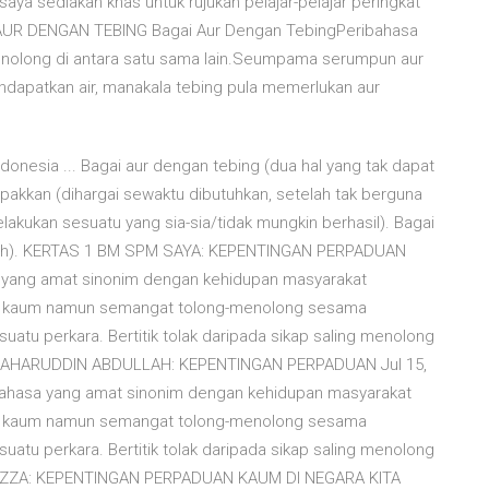
i saya sediakan khas untuk rujukan pelajar-pelajar peringkat
AUR DENGAN TEBING Bagai Aur Dengan TebingPeribahasa
nolong di antara satu sama lain.Seumpama serumpun aur
dapatkan air, manakala tebing pula memerlukan aur
nesia ... Bagai aur dengan tebing (dua hal yang tak dapat
akkan (dihargai sewaktu dibutuhkan, setelah tak berguna
elakukan sesuatu yang sia-sia/tidak mungkin berhasil). Bagai
h-ubah). KERTAS 1 BM SPM SAYA: KEPENTINGAN PERPADUAN
a yang amat sinonim dengan kehidupan masyarakat
ng kaum namun semangat tolong-menolong sesama
atu perkara. Bertitik tolak daripada sikap saling menolong
du. SAHARUDDIN ABDULLAH: KEPENTINGAN PERPADUAN Jul 15,
ibahasa yang amat sinonim dengan kehidupan masyarakat
ng kaum namun semangat tolong-menolong sesama
atu perkara. Bertitik tolak daripada sikap saling menolong
du. AZZA: KEPENTINGAN PERPADUAN KAUM DI NEGARA KITA