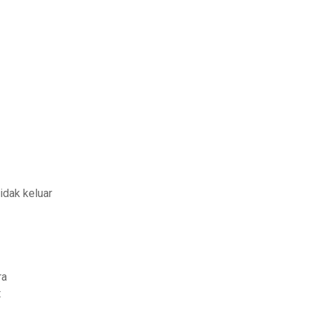
idak keluar
ra
t