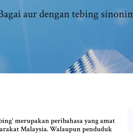
Bagai aur dengan tebing sinoni
tebing' merupakan peribahasa yang amat
arakat Malaysia. Walaupun penduduk