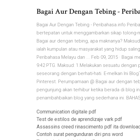
Bagai Aur Dengan Tebing - Perib
Bagai Aur Dengan Tebing - Peribahasa.info Perib
bertepatan untuk menggambarkan sikap tolong-
Bagai aur dengan tebing, apa maknanya? Maksud
ialah kumpulan atau masyarakat yang hidup sali
Peribahasa Melayu dan ... Feb 09, 2015 · Bagai 
9:42 PTG. Maksud: 1.Melakukan sesuatu dengan p
seseorang dengan berhati-hati. E-melkan Ini Blo
Pinterest. Perumpamaan @ Bagai aur dengan te
pengunjung akan terhibur ketika berada di blog in
penambahbaikan blog yang sederhana ini. BAH
Communication digitale pdf
Test de estilos de aprendizaje vark pdf
Assassins creed rinascimento pdf ita downloa
Contoh surat pengunduran diri pns word