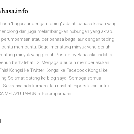
ahasa.info
ahasa ‘bagai aur dengan tebing‘ adalah bahasa kiasan yang
menolong dan juga melambangkan hubungan yang akrab.
 perumpamaan atau peribahasa bagai aur dengan tebing
ng bantu-membantu. Bagai menatang minyak yang penuh |
menatang minyak yang penuh Posted by Bahasaku indah at
enuh berhati-hati. 2. Menjaga ataupun memperlakukan
gThis! Kongsi ke Twitter Kongsi ke Facebook Kongsi ke
bing Selamat datang ke blog saya. Semoga semua
i. Sekiranya ada komen atau nasihat, dipersilakan untuk
ASA MELAYU TAHUN 5: Perumpamaan
d