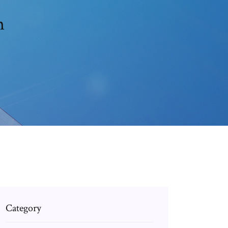
m
Category