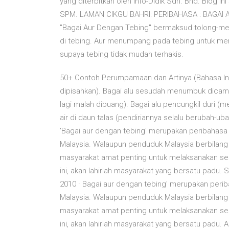
yang diterbitkan oleh Info-Didik Sdn. Bhd. Blog in
SPM. LAMAN CIKGU BAHRI: PERIBAHASA : BAGAI 
"Bagai Aur Dengan Tebing" bermaksud tolong-me
di tebing. Aur menumpang pada tebing untuk men
supaya tebing tidak mudah terhakis.
50+ Contoh Perumpamaan dan Artinya (Bahasa Indo
dipisahkan). Bagai alu sesudah menumbuk dicamp
lagi malah dibuang). Bagai alu pencungkil duri (m
air di daun talas (pendiriannya selalu beruba
'Bagai aur dengan tebing' merupakan peribahas
Malaysia. Walaupun penduduk Malaysia berbila
masyarakat amat penting untuk melaksanakan sesu
ini, akan lahirlah masyarakat yang bersatu pa
2010 · Bagai aur dengan tebing' merupakan per
Malaysia. Walaupun penduduk Malaysia berbila
masyarakat amat penting untuk melaksanakan sesu
ini, akan lahirlah masyarakat yang bersatu pa