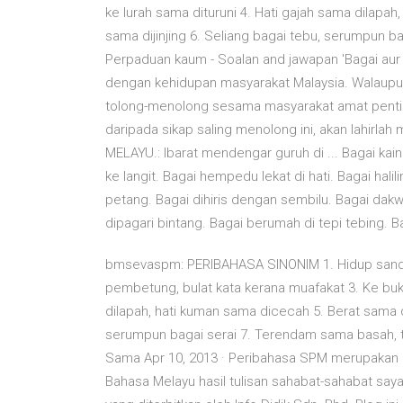
ke lurah sama dituruni 4. Hati gajah sama dilapah
sama dijinjing 6. Seliang bagai tebu, serumpun 
Perpaduan kaum - Soalan and jawapan 'Bagai au
dengan kehidupan masyarakat Malaysia. Walaup
tolong-menolong sesama masyarakat amat penting
daripada sikap saling menolong ini, akan lahir
MELAYU.: Ibarat mendengar guruh di ... Bagai kain
ke langit. Bagai hempedu lekat di hati. Bagai hali
petang. Bagai dihiris dengan sembilu. Bagai dakw
dipagari bintang. Bagai berumah di tepi tebing. Ba
bmsevaspm: PERIBAHASA SINONIM 1. Hidup sandar-
pembetung, bulat kata kerana muafakat 3. Ke buki
dilapah, hati kuman sama dicecah 5. Berat sama dip
serumpun bagai serai 7. Terendam sama basah, 
Sama Apr 10, 2013 · Peribahasa SPM merupakan k
Bahasa Melayu hasil tulisan sahabat-sahabat saya