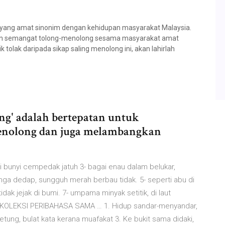
 yang amat sinonim dengan kehidupan masyarakat Malaysia.
un semangat tolong-menolong sesama masyarakat amat
 tolak daripada sikap saling menolong ini, akan lahirlah
ing' adalah bertepatan untuk
enolong dan juga melambangkan
ai bunyi cempedak jatuh 3- bagai enau dalam belukar,
ga dedap, sungguh merah berbau tidak. 5- seperti abu di
dak jejak di bumi. 7- umpama minyak setitik, di laut
: KOLEKSI PERIBAHASA SAMA … 1. Hidup sandar-menyandar,
etung, bulat kata kerana muafakat 3. Ke bukit sama didaki,