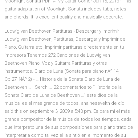
Moonlight Sonata PDF ← My Guitar Corner Jun 15, 2013 · This
guitar adaptation of Moonlight Sonata includes tabs, notes
and chords. It is excellent quality and musically accurate.
Ludwig van Beethoven Partituras - Descargar y Imprimir
Ludwig van Beethoven, Partituras, Descargar y Imprimir de
Piano, Guitarra etc. Imprimir partituras directamente en tu
impresora Tenemos 272 Canciones de Ludwig van
Beethoven Piano, Voz y Guitarra Partituras y otras
instrumentos. Claro de Luna (Sonata para piano nÂº 14,
Op.27, NÂº 2) - … Historia de la Sonata Claro de Luna de
Beethoven … | Serch ... 22 comentarios to “Historia de la
Sonata Claro de Luna de Beethoven …” este dios de la
musica, es el mas grande de todos. ana hesevelth de cid
said this on septiembre 3, 2009 a 5:43 pm. Es para mi el más
grande compositor de la música de todos los tiempos, cada
que interpreto una de sus composisiones para piano trato de
interpretarla como tal vez el la sintió en el momento de su