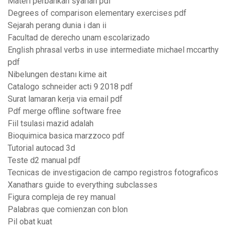
Materi perbankan syariah pdf
Degrees of comparison elementary exercises pdf
Sejarah perang dunia i dan ii
Facultad de derecho unam escolarizado
English phrasal verbs in use intermediate michael mccarthy
pdf
Nibelungen destanı kime ait
Catalogo schneider acti 9 2018 pdf
Surat lamaran kerja via email pdf
Pdf merge offline software free
Fiil tsulasi mazid adalah
Bioquimica basica marzzoco pdf
Tutorial autocad 3d
Teste d2 manual pdf
Tecnicas de investigacion de campo registros fotograficos
Xanathars guide to everything subclasses
Figura compleja de rey manual
Palabras que comienzan con blon
Pil obat kuat