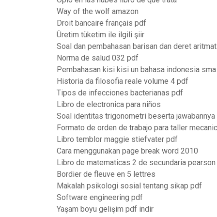
Way of the wolf amazon
Droit bancaire français pdf
Üretim tüketim ile ilgili şiir
Soal dan pembahasan barisan dan deret aritmat
Norma de salud 032 pdf
Pembahasan kisi kisi un bahasa indonesia sm
Historia da filosofia reale volume 4 pdf
Tipos de infecciones bacterianas pdf
Libro de electronica para niños
Soal identitas trigonometri beserta jawabannya
Formato de orden de trabajo para taller mecani
Libro temblor maggie stiefvater pdf
Cara menggunakan page break word 2010
Libro de matematicas 2 de secundaria pearson
Bordier de fleuve en 5 lettres
Makalah psikologi sosial tentang sikap pdf
Software engineering pdf
Yaşam boyu gelişim pdf indir