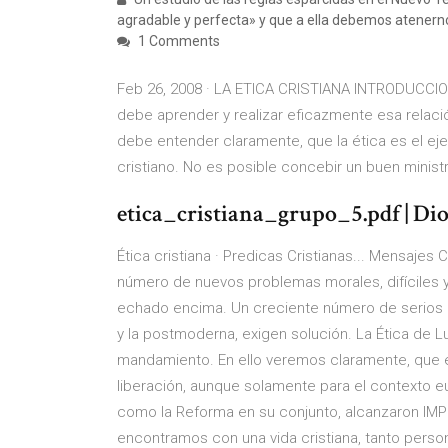
agradable y perfecta» y que a ella debemos atenernos
1 Comments
Feb 26, 2008 · LA ETICA CRISTIANA INTRODUCCION.
debe aprender y realizar eficazmente esa relac
debe entender claramente, que la ética es el eje p
cristiano. No es posible concebir un buen minist
etica_cristiana_grupo_5.pdf | Dios
Ética cristiana · Predicas Cristianas... Mensajes C
número de nuevos problemas morales, difíciles y
echado encima. Un creciente número de serios 
y la postmoderna, exigen solución. La Ética de Lut
mandamiento. En ello veremos claramente, que e
liberación, aunque solamente para el contexto eu
como la Reforma en su conjunto, alcanzaron I
encontramos con una vida cristiana, tanto perso