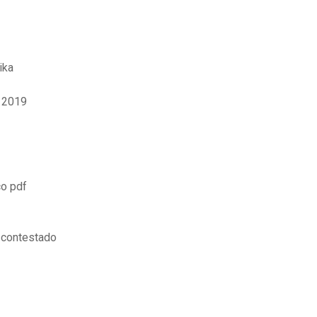
ika
a 2019
co pdf
 contestado