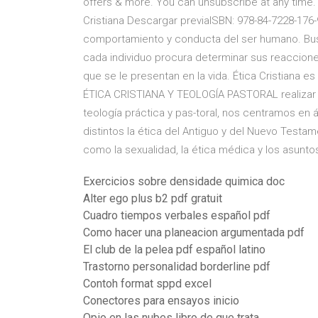
offers & more. You can unsubscribe at any time.
Cristiana Descargar previaISBN: 978-84-7228-176-9
comportamiento y conducta del ser humano. Busc
cada individuo procura determinar sus reaccione
que se le presentan en la vida. Ética Cristiana e
ÉTICA CRISTIANA Y TEOLOGÍA PASTORAL realizar un
teología práctica y pas-toral, nos centramos en
distintos la ética del Antiguo y del Nuevo Test
como la sexualidad, la ética médica y los asunto
Exercicios sobre densidade quimica doc
Alter ego plus b2 pdf gratuit
Cuadro tiempos verbales español pdf
Como hacer una planeacion argumentada pdf
El club de la pelea pdf español latino
Trastorno personalidad borderline pdf
Contoh format sppd excel
Conectores para ensayos inicio
Opio en las nubes libro de que trata