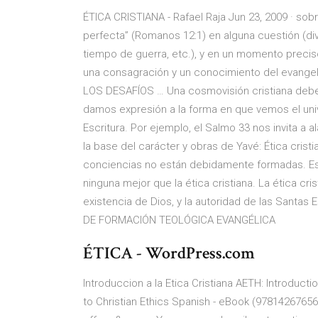
ÉTICA CRISTIANA - Rafael Raja Jun 23, 2009 · sob
perfecta” (Romanos 12:1) en alguna cuestión (di
tiempo de guerra, etc.), y en un momento preciso,
una consagración y un conocimiento del evangel
LOS DESAFÍOS … Una cosmovisión cristiana debe
damos expresión a la forma en que vemos el uni
Escritura. Por ejemplo, el Salmo 33 nos invita a a
la base del carácter y obras de Yavé: Ética crist
conciencias no están debidamente formadas. Es
ninguna mejor que la ética cristiana. La ética c
existencia de Dios, y la autoridad de las Santa
DE FORMACIÓN TEOLÓGICA EVANGÉLICA
ÉTICA - WordPress.com
Introduccion a la Etica Cristiana AETH: Introductio
to Christian Ethics Spanish - eBook (97814267656