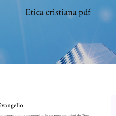
Etica cristiana pdf
 Evangelio
Testamento que representan la «buena voluntad de Dios,