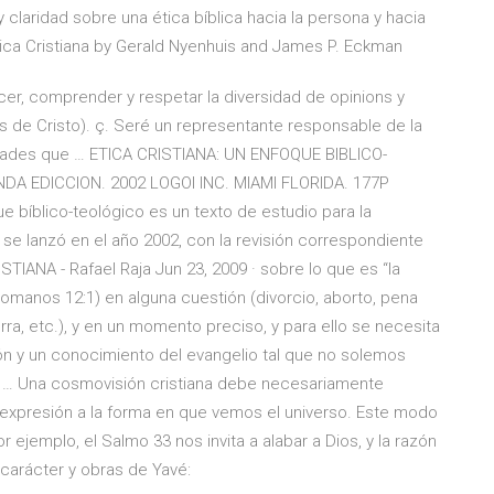
y claridad sobre una ética bíblica hacia la persona y hacia
Etica Cristiana by Gerald Nyenhuis and James P. Eckman
ocer, comprender y respetar la diversidad de opinions y
os de Cristo). ç. Seré un representante responsable de la
ividades que … ETICA CRISTIANA: UN ENFOQUE BIBLICO-
A EDICCION. 2002 LOGOI INC. MIAMI FLORIDA. 177P
bíblico-teológico es un texto de estudio para la
se lanzó en el año 2002, con la revisión correspondiente
STIANA - Rafael Raja Jun 23, 2009 · sobre lo que es “la
omanos 12:1) en alguna cuestión (divorcio, aborto, pena
a, etc.), y en un momento preciso, y para ello se necesita
ión y un conocimiento del evangelio tal que no solemos
 … Una cosmovisión cristiana debe necesariamente
 expresión a la forma en que vemos el universo. Este modo
 ejemplo, el Salmo 33 nos invita a alabar a Dios, y la razón
 carácter y obras de Yavé: