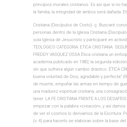
principios morales cristianos. Es así que si no ha
la familia, la integridad de ambos será dañada. 
Cristiana (Discípulos de Cristo). ç. Buscaré con
personas dentro de la Iglesia Cristiana (Discípul
sola Iglesia de Jesucristo y participaré en act
TEOLOGICO CATEGORIA: ETICA CRISTIANA. SEGUND
FREDDY VASQUEZ OSSA Ética cristiana un enfoque 
academia publicado en 1982, la segunda edición 
sin que sufriera algún cambio drástico. ÉTICA CRI
buena voluntad de Dios, agradable y perfecta” (R
de muerte, empuñar las armas en tiempo de guerr
una madurez espiritual cristiana, una consagrac
tener. LA FE CRISTIANA FRENTE A LOS DESAFÍOS
empezar con la palabra «creación», y así damos
de ver el cosmos lo derivamos de la Escritura. Por
(v. 4) para hacerlo se elaboran sobre la base del