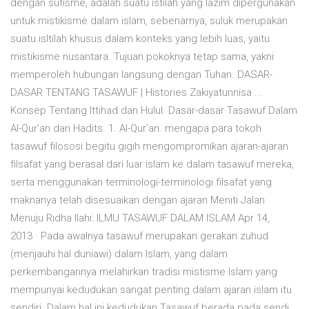
dengan sufisme, adalah suatu istilah yang lazim dipergunakan
untuk mistikisme dalam islam, sebenarnya, suluk merupakan
suatu isltilah khusus dalam konteks yang lebih luas, yaitu
mistikisme nusantara. Tujuan pokoknya tetap sama, yakni
memperoleh hubungan langsung dengan Tuhan. DASAR-
DASAR TENTANG TASAWUF | Histories Zakiyatunnisa ...
Konsep Tentang Ittihad dan Hulul. Dasar-dasar Tasawuf Dalam
Al-Qur’an dan Hadits. 1. Al-Qur’an. mengapa para tokoh
tasawuf filososi begitu gigih mengompromikan ajaran-ajaran
filsafat yang berasal dari luar islam ke dalam tasawuf mereka,
serta menggunakan terminologi-terminologi filsafat yang
maknanya telah disesuaikan dengan ajaran Meniti Jalan
Menuju Ridha Ilahi: ILMU TASAWUF DALAM ISLAM Apr 14,
2013 · Pada awalnya tasawuf merupakan gerakan zuhud
(menjauhi hal duniawi) dalam Islam, yang dalam
perkembangannya melahirkan tradisi mistisme Islam yang
mempunyai kedudukan sangat penting dalam ajaran islam itu
sendiri. Dalam hal ini kedudukan Tasawuf berada pada sendi