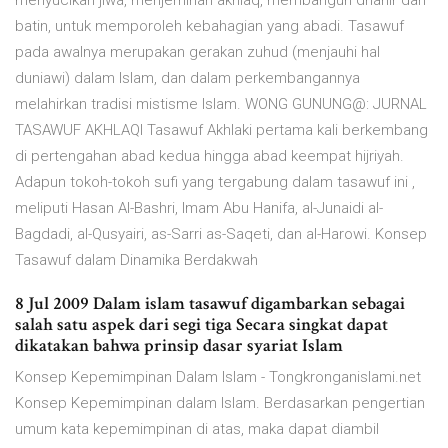
menyucikan jiwa, menjernihan akhlaq, membangun dhahir dan
batin, untuk memporoleh kebahagian yang abadi. Tasawuf
pada awalnya merupakan gerakan zuhud (menjauhi hal
duniawi) dalam Islam, dan dalam perkembangannya
melahirkan tradisi mistisme Islam. WONG GUNUNG@: JURNAL
TASAWUF AKHLAQI Tasawuf Akhlaki pertama kali berkembang
di pertengahan abad kedua hingga abad keempat hijriyah.
Adapun tokoh-tokoh sufi yang tergabung dalam tasawuf ini ,
meliputi Hasan Al-Bashri, Imam Abu Hanifa, al-Junaidi al-
Bagdadi, al-Qusyairi, as-Sarri as-Saqeti, dan al-Harowi. Konsep
Tasawuf dalam Dinamika Berdakwah
8 Jul 2009 Dalam islam tasawuf digambarkan sebagai
salah satu aspek dari segi tiga Secara singkat dapat
dikatakan bahwa prinsip dasar syariat Islam
Konsep Kepemimpinan Dalam Islam - Tongkronganislami.net
Konsep Kepemimpinan dalam Islam. Berdasarkan pengertian
umum kata kepemimpinan di atas, maka dapat diambil