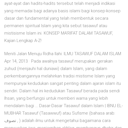
ayat-ayat dan hadits-hadits tersebut telah menjadi indikasi
yang memadai bagi adanya basis islami bagi konsep-konsep
dasar dan fundamental yang telah membentuk secara
permanen spiritual Islam yang kita sebut tasawuf atau
mistisisme Islam ini. KONSEP MA'RIFAT DALAM TASAWUF,
Kajian Lengkap A-Z!
Meniti Jalan Menuju Ridha Ilahi: ILMU TASAWUF DALAM ISLAM
Apr 14, 2013 · Pada awalnya tasawuf merupakan gerakan
zuhud (menjauhi hal duniawi) dalam Islam, yang dalam
perkembangannya melahirkan tradisi mistisme Islam yang
mempunyai kedudukan sangat penting dalam ajaran islam itu
sendiri. Dalam hal ini kedudukan Tasawuf berada pada sendi
Ihsan, yang berfungsi untuk memberi warna yang lebih
mendalam bagi … Dasar-Dasar Tasawuf dalam Islam | IBNU EL-
MUBHAR Tasawuf (Tasawwuf) atau Sufisme (bahasa arab:
تصوف , ) adalah ilmu untuk mengetahui bagaimana cara