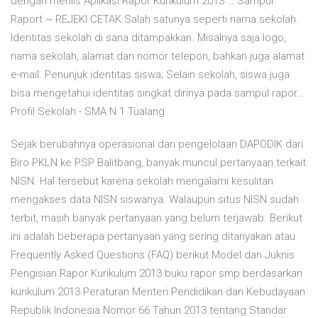
dengan merilis Aplikasi Rapor Kurikulum 2013 … Sampul
Raport ~ REJEKI CETAK Salah satunya seperti nama sekolah.
Identitas sekolah di sana ditampakkan. Misalnya saja logo,
nama sekolah, alamat dan nomor telepon, bahkan juga alamat
e-mail. Penunjuk identitas siswa; Selain sekolah, siswa juga
bisa mengetahui identitas singkat dirinya pada sampul rapor…
Profil Sekolah - SMA N 1 Tualang
Sejak berubahnya operasional dan pengelolaan DAPODIK dari
Biro PKLN ke PSP Balitbang, banyak muncul pertanyaan terkait
NISN. Hal tersebut karena sekolah mengalami kesulitan
mengakses data NISN siswanya. Walaupun situs NISN sudah
terbit, masih banyak pertanyaan yang belum terjawab. Berikut
ini adalah beberapa pertanyaan yang sering ditanyakan atau
Frequently Asked Questions (FAQ) berikut Model dan Juknis
Pengisian Rapor Kurikulum 2013 buku rapor smp berdasarkan
kurikulum 2013 Peraturan Menteri Pendidikan dan Kebudayaan
Republik Indonesia Nomor 66 Tahun 2013 tentang Standar