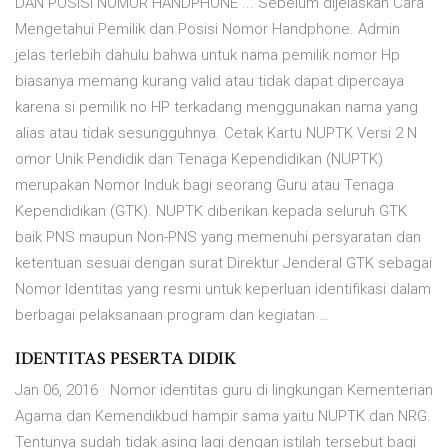
DAN POSISI NOMOR HANDPHONE ... Sebelum dijelaskan Cara
Mengetahui Pemilik dan Posisi Nomor Handphone. Admin
jelas terlebih dahulu bahwa untuk nama pemilik nomor Hp
biasanya memang kurang valid atau tidak dapat dipercaya
karena si pemilik no HP terkadang menggunakan nama yang
alias atau tidak sesungguhnya. Cetak Kartu NUPTK Versi 2 N
omor Unik Pendidik dan Tenaga Kependidikan (NUPTK)
merupakan Nomor Induk bagi seorang Guru atau Tenaga
Kependidikan (GTK). NUPTK diberikan kepada seluruh GTK
baik PNS maupun Non-PNS yang memenuhi persyaratan dan
ketentuan sesuai dengan surat Direktur Jenderal GTK sebagai
Nomor Identitas yang resmi untuk keperluan identifikasi dalam
berbagai pelaksanaan program dan kegiatan …
IDENTITAS PESERTA DIDIK
Jan 06, 2016 · Nomor identitas guru di lingkungan Kementerian
Agama dan Kemendikbud hampir sama yaitu NUPTK dan NRG.
Tentunya sudah tidak asing lagi dengan istilah tersebut bagi