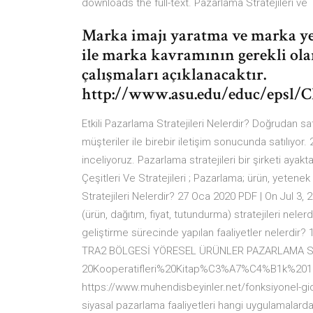
downloads the full-text. Pazarlama Stratejileri ve
Marka imajı yaratma ve marka yerl
ile marka kavramının gerekli olan
çalışmaları açıklanacaktır.
http://www.asu.edu/educ/epsl/
Etkili Pazarlama Stratejileri Nelerdir? Doğrudan sat
müşteriler ile birebir iletişim sonucunda satılıyor
inceliyoruz. Pazarlama stratejileri bir şirketi aya
Çeşitleri Ve Stratejileri ; Pazarlama; ürün, yetene
Stratejileri Nelerdir? 27 Oca 2020 PDF | On Jul 3
(ürün, dağıtım, fiyat, tutundurma) stratejileri nele
geliştirme sürecinde yapılan faaliyetler neler
TRA2 BÖLGESİ YÖRESEL ÜRÜNLER PAZARLAMA S
20Kooperatifleri%20Kitap%C3%A7%C4%B1k%2018.12.
https://www.muhendisbeyinler.net/fonksiyonel-gidal
siyasal pazarlama faaliyetleri hangi uygulamalar