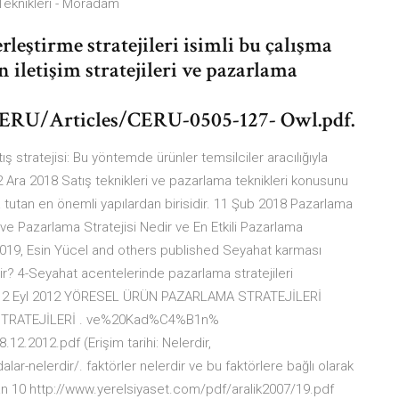
 Teknikleri - Moradam
eştirme stratejileri isimli bu çalışma
 iletişim stratejileri ve pazarlama
CERU/Articles/CERU-0505-127- Owl.pdf.
ış stratejisi: Bu yöntemde ürünler temsilciler aracılığıyla
. 2 Ara 2018 Satış teknikleri ve pazarlama teknikleri konusunu
kta tutan en önemli yapılardan birisidir. 11 Şub 2018 Pazarlama
k ve Pazarlama Stratejisi Nedir ve En Etkili Pazarlama
, 2019, Esin Yücel and others published Seyahat karması
rdir? 4-Seyahat acentelerinde pazarlama stratejileri
dir? 12 Eyl 2012 YÖRESEL ÜRÜN PAZARLAMA STRATEJİLERİ
TRATEJİLERİ . ve%20Kad%C4%B1n%
2012.pdf (Erişim tarihi: Nelerdir,
ar-nelerdir/. faktörler nelerdir ve bu faktörlere bağlı olarak
dan 10 http://www.yerelsiyaset.com/pdf/aralik2007/19.pdf