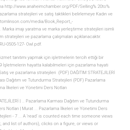
lama http://www.anaheimchamber.org/PDF/Selling% 20to%
rlama stratejileri ve satış taktikleri belirlemeye Kadın ve
gary- tomlinson.com/media/Book_Report_-
Marka imajı yaratma ve marka yerleştirme stratejileri isimli
m stratejileri ve pazarlama çalışmaları açıklanacaktır.
RU-0505-127- Owl.pdf.
izmet tanıtımı yapmak için işletmelerin tercih ettiği bir
 İşletmelerin hayatta kalabilmeleri için pazarlama hayati
Satış ve pazarlama stratejileri (PDF) DAĞITIM STRATEJİLERİ
 Dağıtım ve Tutundurma Stratejileri (PDF) Pazarlama
ama İlkeleri ve Yönetimi Ders Notları
JİLERİ | … Pazarlama Karması Dağıtım ve Tutundurma
ers Notları | Murat ... Pazarlama İlkeleri ve Yönetimi Ders
tejileri - 7 ... A 'read' is counted each time someone views
 and list of authors), clicks on a figure, or views or