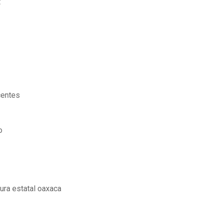
t
centes
o
ura estatal oaxaca