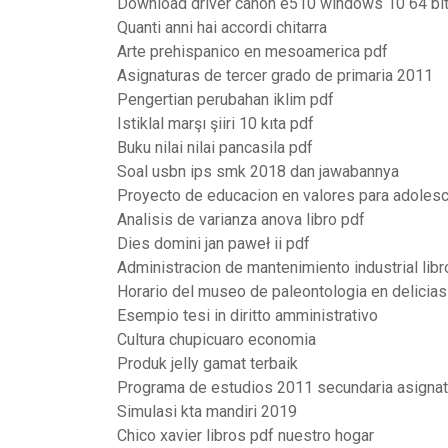
Download driver canon e510 windows 10 64 bi
Quanti anni hai accordi chitarra
Arte prehispanico en mesoamerica pdf
Asignaturas de tercer grado de primaria 2011
Pengertian perubahan iklim pdf
Istiklal marşı şiiri 10 kıta pdf
Buku nilai nilai pancasila pdf
Soal usbn ips smk 2018 dan jawabannya
Proyecto de educacion en valores para adoles
Analisis de varianza anova libro pdf
Dies domini jan paweł ii pdf
Administracion de mantenimiento industrial libr
Horario del museo de paleontologia en delicias
Esempio tesi in diritto amministrativo
Cultura chupicuaro economia
Produk jelly gamat terbaik
Programa de estudios 2011 secundaria asignat
Simulasi kta mandiri 2019
Chico xavier libros pdf nuestro hogar