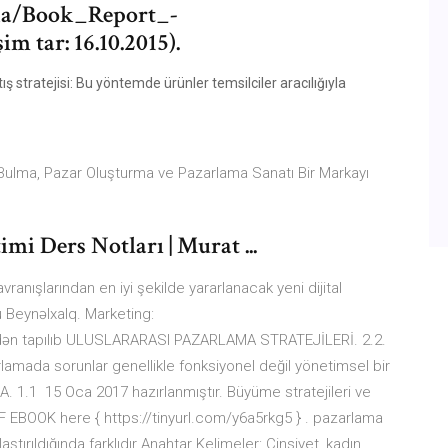
dia/Book_Report_-
 tar: 16.10.2015).
ş stratejisi: Bu yöntemde ürünler temsilciler aracılığıyla
 Bulma, Pazar Oluşturma ve Pazarlama Sanatı Bir Markayı
mi Ders Notları | Murat ...
ranışlarından en iyi şekilde yararlanacak yeni dijital
Bu Beynəlxalq. Marketing:
ədən tapılıb ULUSLARARASI PAZARLAMA STRATEJİLERİ. 2.2.
rlamada sorunlar genellikle fonksiyonel değil yönetimsel bir
 1.1 15 Oca 2017 hazırlanmıştır. Büyüme stratejileri ve
 EBOOK here { https://tinyurl.com/y6a5rkg5 } . pazarlama
laştırıldığında farklıdır Anahtar Kelimeler: Cinsiyet, kadın,