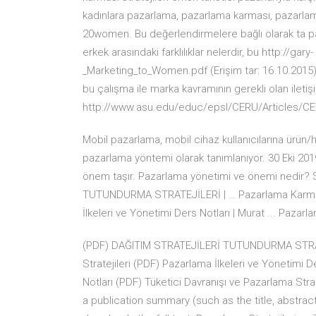
kadınlara pazarlama, pazarlama karması, pazar
20women. Bu değerlendirmelere bağlı olarak ta paza
erkek arasındaki farklılıklar nelerdir, bu http://
_Marketing_to_Women.pdf (Erişim tar: 16.10.2015). 
bu çalışma ile marka kavramının gerekli olan iletişi
http://www.asu.edu/educ/epsl/CERU/Articles/CE
Mobil pazarlama, mobil cihaz kullanıcılarına ürün/h
pazarlama yöntemi olarak tanımlanıyor. 30 Eki 2019
önem taşır. Pazarlama yönetimi ve önemi nedir? 
TUTUNDURMA STRATEJİLERİ | … Pazarlama Karması
İlkeleri ve Yönetimi Ders Notları | Murat ... Pazarl
(PDF) DAĞITIM STRATEJİLERİ TUTUNDURMA STRATE
Stratejileri (PDF) Pazarlama İlkeleri ve Yönetimi D
Notları (PDF) Tüketici Davranışı ve Pazarlama Stra
a publication summary (such as the title, abstract,