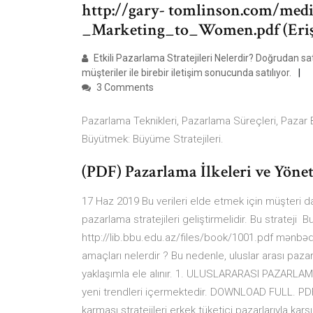
http://gary- tomlinson.com/me
_Marketing_to_Women.pdf (Erişim
Etkili Pazarlama Stratejileri Nelerdir? Doğrudan satı
müşteriler ile birebir iletişim sonucunda satılıyor.
3 Comments
Pazarlama Teknikleri, Pazarlama Süreçleri, Pazar
Büyütmek: Büyüme Stratejileri.
(PDF) Pazarlama İlkeleri ve Yöneti
17 Haz 2019 Bu verileri elde etmek için müşteri dav
pazarlama stratejileri geliştirmelidir. Bu strateji 
http://lib.bbu.edu.az/files/book/1001.pdf mənb
amaçları nelerdir ? Bu nedenle, uluslar arası paza
yaklaşımla ele alınır. 1. ULUSLARARASI PAZARLAMA.
yeni trendleri içermektedir. DOWNLOAD FULL. PDF
karması stratejileri erkek tüketici pazarlarıyla karşı