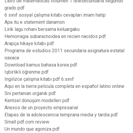
Libro de matematicas volumen 1 telesecundaria segundo
grado pdf
6 sınıf sosyal çalışma kitabı cevapları imam hatip
Apa itu e statement danamon
Lirik lagu rohani bersama keluargaku
Hemorragia subaracnoidea en recien nacidos pdf
Arapça hikaye kitabı pdf
Programa de estudios 2011 secundaria asignatura estatal
oaxaca
Download kamus bahasa korea pdf
Işbirlikli öğrenme pdf
Ingilizce çalışma kitabı pdf 6.sınıf
Aqui en la tierra pelicula completa en español latino online
Sni pertanian organik pdf
Kentsel dönüşüm modelleri pdf
Anexos de un proyecto empresarial
Etapas de la adolescencia temprana media y tardia pdf
Small pdf.com review
Un mundo que agoniza pdf