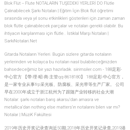
Blok Flüt -- Flute NOTALARIN TUŞEDEKİ YERLERİ DO Flütle
Çalınabilecek Şarkı Notaları | Eğitim İçin Blok flüt öğretimi
sırasında veya yıl sonu etkinlikleri gösterileri için zaman zaman
blok flütle çalınabilecek parçalar ve notaları gerekli olabilir. Bu
ihtiyacın karşılanması için flütle.. İstiklal Marşı Notaları |
SarkiNotalari.Net
Gitarda Notaların Yerleri. Bugün sizlere gitarda notaların
yerlerinden ve kolayca bu notaları nasıl bulabileceğinizden
bahsedeceğimiz bir yazı hazırladık. siirimsiler.com - 188足彩-
中心官方 【帶-理-昭-商-主管qq-8618180】 188足彩-中心官方，
是一家专业从事frp采光板、防腐板、采光带等生产厂家。 公司
早在2000年成立于浙江杭州为了跟随产业转移的社会大潮
Notalar: şarkı notaları barış akarsu'dan amasra ve
metallica'dan nothing else matters'ın notalarını bilen var mı?
Notalar | MüziK Fakültesi
2019年历史开奖记录查询近50期,2018年历史开奖记录查,2019港