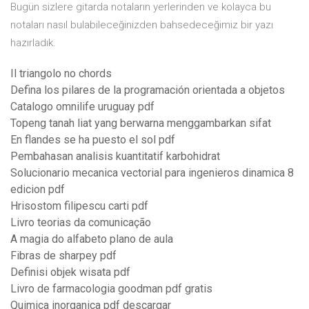
Bugün sizlere gitarda notaların yerlerinden ve kolayca bu
notaları nasıl bulabileceğinizden bahsedeceğimiz bir yazı
hazırladık.
Il triangolo no chords
Defina los pilares de la programación orientada a objetos
Catalogo omnilife uruguay pdf
Topeng tanah liat yang berwarna menggambarkan sifat
En flandes se ha puesto el sol pdf
Pembahasan analisis kuantitatif karbohidrat
Solucionario mecanica vectorial para ingenieros dinamica 8
edicion pdf
Hrisostom filipescu carti pdf
Livro teorias da comunicação
A magia do alfabeto plano de aula
Fibras de sharpey pdf
Definisi objek wisata pdf
Livro de farmacologia goodman pdf gratis
Quimica inorganica pdf descargar