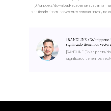
(D:/snippets/download/academia/academia_ma
significado tienen los vectores concurrentes y no co
[RANDLINE-(D:/snippets/d
significado tienen los vector
[RANDLINE-(D:/snippets/
significado tienen los vec