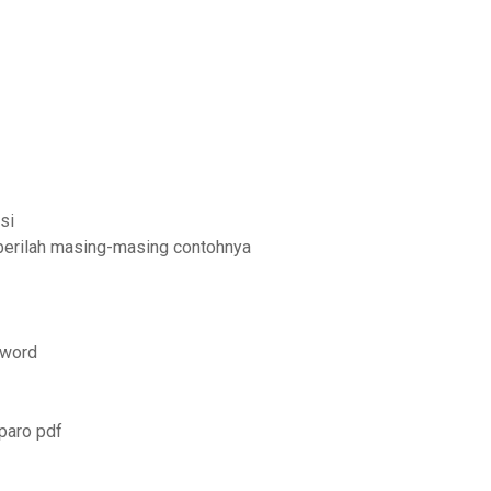
si
berilah masing-masing contohnya
 word
paro pdf