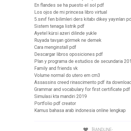
En flandes se ha puesto el sol pdf
Los ojos de mi princesa libro virtual
5.sınıf fen bilimleri ders kitabı dikey yayınları p
Sistem tenaga listrik pdf
Ayetel kürsi azeri dilinde yukle
Ruyada tavşan görmek ne demek
Cara menginstall pdf
Descargar libros oposiciones pdf
Plan y programa de estudios de secundaria 20
Family and friends vk
Volume normal do utero em cm3
Assassins creed rinascimento pdf ita downloa
Grammar and vocabulary for first certificate pdf
Simulasi kta mandiri 2019
Portfolio pdf creator
Kamus bahasa arab indonesia online lengkap
[RANDLINE-