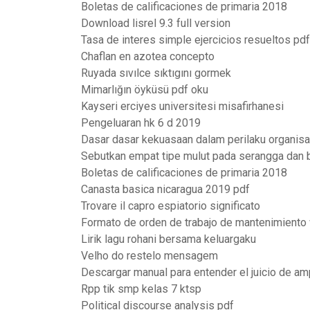
Boletas de calificaciones de primaria 2018
Download lisrel 9.3 full version
Tasa de interes simple ejercicios resueltos pdf
Chaflan en azotea concepto
Ruyada sıvılce sıktıgını gormek
Mimarlığın öyküsü pdf oku
Kayseri erciyes universitesi misafirhanesi
Pengeluaran hk 6 d 2019
Dasar dasar kekuasaan dalam perilaku organisa
Sebutkan empat tipe mulut pada serangga dan 
Boletas de calificaciones de primaria 2018
Canasta basica nicaragua 2019 pdf
Trovare il capro espiatorio significato
Formato de orden de trabajo de mantenimiento
Lirik lagu rohani bersama keluargaku
Velho do restelo mensagem
Descargar manual para entender el juicio de am
Rpp tik smp kelas 7 ktsp
Political discourse analysis pdf