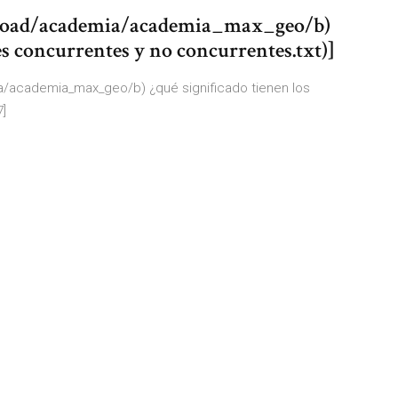
oad/academia/academia_max_geo/b)
es concurrentes y no concurrentes.txt)]
/academia_max_geo/b) ¿qué significado tienen los
7]